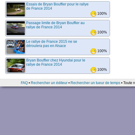
Essais de Bryan Bouffier pour le rallye
de France 2014
100%
Passage limite de Bryan Bouffier au
rallye de France 2014
100%
Le rallye de France 2015 ne se
déroulera pas en Alsace
100%
Bryan Bouffier chez Hyundai pour le
rallye de France 2014
100%
FAQ
•
Rechercher un éditeur
•
Rechercher un tueur de temps
• Toute r