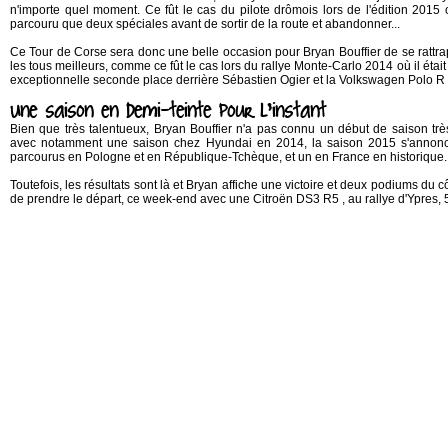
n'importe quel moment. Ce fût le cas du pilote drômois lors de l'édition 2015 
parcouru que deux spéciales avant de sortir de la route et abandonner...
Ce Tour de Corse sera donc une belle occasion pour Bryan Bouffier de se rattrape
les tous meilleurs, comme ce fût le cas lors du rallye Monte-Carlo 2014 où il était
exceptionnelle seconde place derrière Sébastien Ogier et la Volkswagen Polo 
Une saison en demi-teinte pour l'instant
Bien que très talentueux, Bryan Bouffier n'a pas connu un début de saison trè
avec notamment une saison chez Hyundai en 2014, la saison 2015 s'annonce
parcourus en Pologne et en République-Tchèque, et un en France en historique.
Toutefois, les résultats sont là et Bryan affiche une victoire et deux podiums du
de prendre le départ, ce week-end avec une Citroën DS3 R5 , au rallye d'Ypre