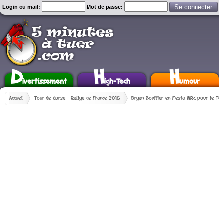
Login ou mail:
Mot de passe:
D
H
H
ivertissement
igh-Tech
umour
Accueil
Tour de Corse - Rallye de France 2015
Bryan Bouffier en Fiesta WRC pour le 