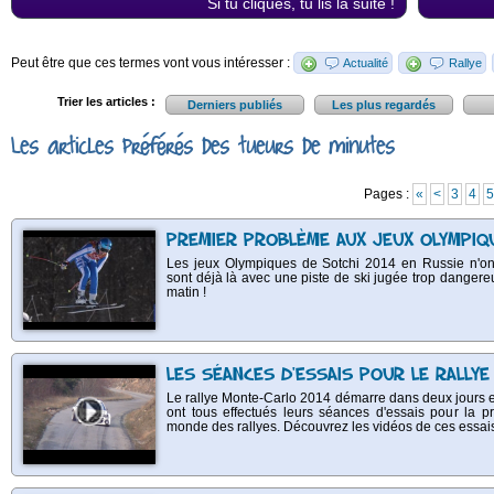
Si tu cliques, tu lis la suite !
Peut être que ces termes vont vous intéresser :
Actualité
Rallye
Trier les articles :
Derniers publiés
Les plus regardés
Les articles préférés des tueurs de minutes
Pages :
«
<
3
4
5
PREMIER PROBLÈME AUX JEUX OLYMPIQU
Les jeux Olympiques de Sotchi 2014 en Russie n'o
sont déjà là avec une piste de ski jugée trop danger
matin !
LES SÉANCES D'ESSAIS POUR LE RALLYE
Le rallye Monte-Carlo 2014 démarre dans deux jours et 
ont tous effectués leurs séances d'essais pour la
monde des rallyes. Découvrez les vidéos de ces essais