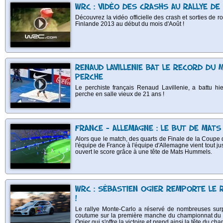
WRC : VIDÉO DES CRASHS AU RALLYE DE
Découvrez la vidéo officielle des crash et sorties de rou
Finlande 2013 au début du mois d'Août !
RENAUD LAVILLENIE BAT LE RECORD DU 
PERCHE
Le perchiste français Renaud Lavillenie, a battu hi
perche en salle vieux de 21 ans !
FRANCE - ALLEMAGNE : LE BUT DE MAT
Alors que le match, des quarts de Finale de la Coupe
l'équipe de France à l'équipe d'Allemagne vient tout ju
ouvert le score grâce à une tête de Mats Hummels.
WRC : SÉBASTIEN OGIER REMPORTE LE 
!
Le rallye Monte-Carlo a réservé de nombreuses surp
coutume sur la première manche du championnat du m
Ogier qui s'offre la victoire et prend ainsi la tête du c