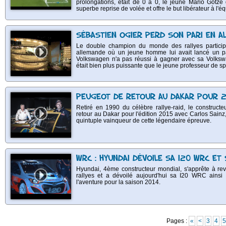
prolongations, était de 0 à 0, le jeune Mario Götze q
superbe reprise de volée et offre le but libérateur à l'
SÉBASTIEN OGIER PERD SON PARI EN A
Le double champion du monde des rallyes participa
allemande où un jeune homme lui avait lancé un par
Volkswagen n'a pas réussi à gagner avec sa Volks
était bien plus puissante que le jeune professeur de s
PEUGEOT DE RETOUR AU DAKAR POUR 
Retiré en 1990 du célèbre rallye-raid, le constructe
retour au Dakar pour l'édition 2015 avec Carlos Sainz
quintuple vainqueur de cette légendaire épreuve.
WRC : HYUNDAI DÉVOILE SA I20 WRC ET
Hyundai, 4ème constructeur mondial, s'apprête à r
rallyes et a dévoilé aujourd'hui sa I20 WRC ainsi q
l'aventure pour la saison 2014.
Pages :
«
<
3
4
5