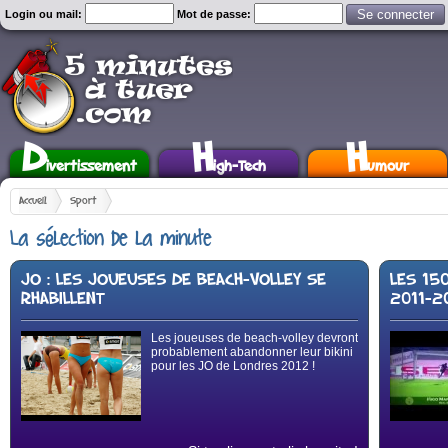
Login ou mail:
Mot de passe:
D
H
H
ivertissement
igh-Tech
umour
Accueil
Sport
La sélection de la minute
JO : LES JOUEUSES DE BEACH-VOLLEY SE
LES 15
RHABILLENT
2011-2
Les joueuses de beach-volley devront
probablement abandonner leur bikini
pour les JO de Londres 2012 !