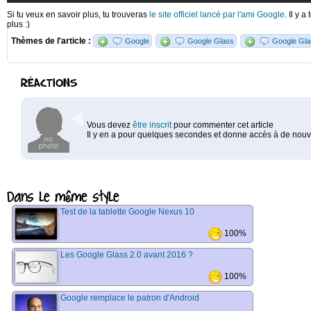
Si tu veux en savoir plus, tu trouveras
le site officiel lancé par l'ami Google
. Il y 
plus :)
Thèmes de l'article :
Google
Google Glass
Google Gl
RÉACTIONS
Vous devez
être inscrit
pour commenter cet article
Il y en a pour quelques secondes et donne accès à de nouve
Dans le même style
Test de la tablette Google Nexus 10
100%
Les Google Glass 2.0 avant 2016 ?
100%
Google remplace le patron d'Android