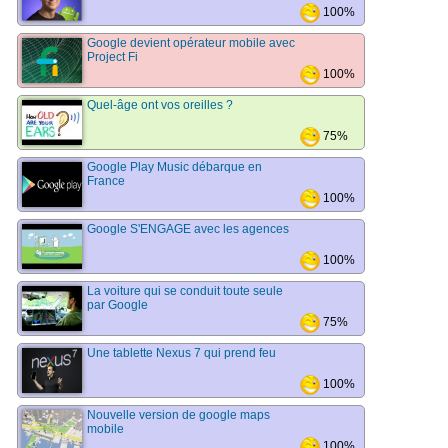
100%
Google devient opérateur mobile avec
Project Fi
100%
Quel-âge ont vos oreilles ?
75%
Google Play Music débarque en
France
100%
Google S'ENGAGE avec les agences
100%
La voiture qui se conduit toute seule
par Google
75%
Une tablette Nexus 7 qui prend feu
100%
Nouvelle version de google maps
mobile
100%