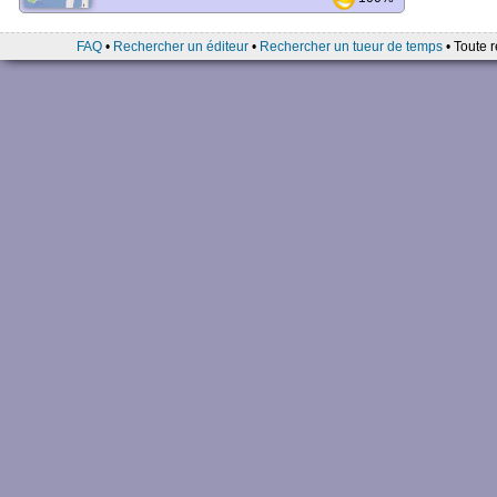
FAQ
•
Rechercher un éditeur
•
Rechercher un tueur de temps
• Toute r