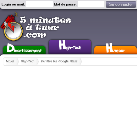
Login ou mail:
Mot de passe:
H
D
H
igh-Tech
ivertissement
umour
Accueil
High-Tech
Derrière les Google Glass