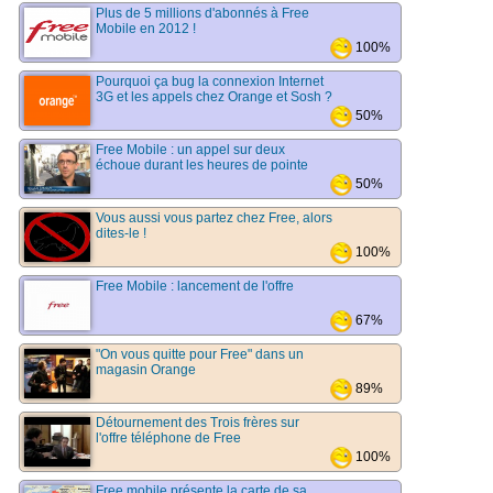
Plus de 5 millions d'abonnés à Free
Mobile en 2012 !
100%
Pourquoi ça bug la connexion Internet
3G et les appels chez Orange et Sosh ?
50%
Free Mobile : un appel sur deux
échoue durant les heures de pointe
50%
Vous aussi vous partez chez Free, alors
dites-le !
100%
Free Mobile : lancement de l'offre
67%
"On vous quitte pour Free" dans un
magasin Orange
89%
Détournement des Trois frères sur
l'offre téléphone de Free
100%
Free mobile présente la carte de sa