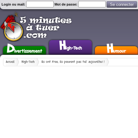
Login ou mail:
Mot de passe:
H
D
H
igh-Tech
ivertissement
umour
Accueil
High-Tech
Ils ont Free, ils peuvent pas tel' aujourd'hui !