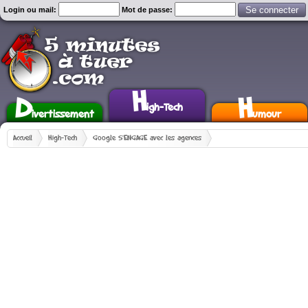
Login ou mail:
Mot de passe:
H
D
H
igh-Tech
ivertissement
umour
Accueil
High-Tech
Google S'ENGAGE avec les agences