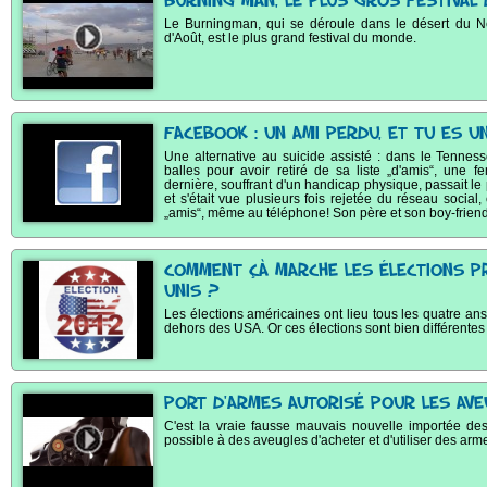
BURNING MAN, LE PLUS GROS FESTIVAL
Le Burningman, qui se déroule dans le désert du N
d'Août, est le plus grand festival du monde.
FACEBOOK : UN AMI PERDU, ET TU ES 
Une alternative au suicide assisté : dans le Tennes
balles pour avoir retiré de sa liste „d'amis“, une 
dernière, souffrant d'un handicap physique, passait le
et s'était vue plusieurs fois rejetée du réseau social,
„amis“, même au téléphone! Son père et son boy-friend
COMMENT ÇÀ MARCHE LES ÉLECTIONS PR
UNIS ?
Les élections américaines ont lieu tous les quatre an
dehors des USA. Or ces élections sont bien différentes
PORT D'ARMES AUTORISÉ POUR LES AV
C'est la vraie fausse mauvais nouvelle importée des
possible à des aveugles d'acheter et d'utiliser des arm