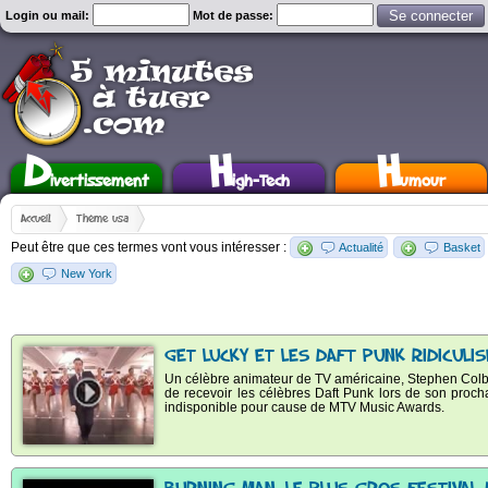
Login ou mail:
Mot de passe:
D
H
H
ivertissement
igh-Tech
umour
Accueil
Thème usa
Peut être que ces termes vont vous intéresser :
Actualité
Basket
New York
GET LUCKY ET LES DAFT PUNK RIDICULI
Un célèbre animateur de TV américaine, Stephen Colbert
de recevoir les célèbres Daft Punk lors de son proch
indisponible pour cause de MTV Music Awards.