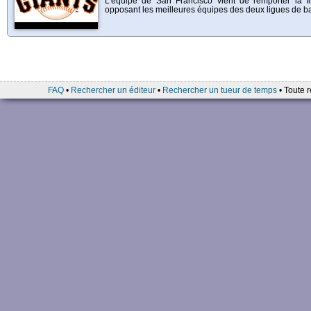
L'équipe de San Francisco vient de remporter la f
opposant les meilleures équipes des deux ligues de ba
FAQ
•
Rechercher un éditeur
•
Rechercher un tueur de temps
• Toute r