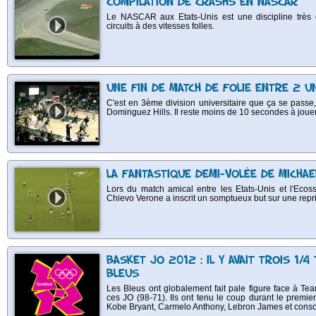
COMPILATION DE CRASHS EN NASCAR
Le NASCAR aux Etats-Unis est une discipline très 
circuits à des vitesses folles.
UNE FIN DE MATCH DE FOLIE ENTRE 2 U
C'est en 3ème division universitaire que ça se passe
Dominguez Hills. Il reste moins de 10 secondes à jou
LA FANTASTIQUE DEMI-VOLÉE DE MICHAE
Lors du match amical entre les Etats-Unis et l'Ecoss
Chievo Verone a inscrit un somptueux but sur une repr
BASKET JO 2012 : IL Y AVAIT TROIS 1/
BLEUS
Les Bleus ont globalement fait pale figure face à Te
ces JO (98-71). Ils ont tenu le coup durant le premie
Kobe Bryant, Carmelo Anthony, Lebron James et consort