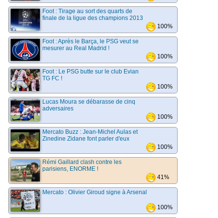
Foot : Tirage au sort des quarts de
finale de la ligue des champions 2013
100%
Foot : Après le Barça, le PSG veut se
mesurer au Real Madrid !
100%
Foot : Le PSG butte sur le club Evian
TG FC !
100%
Lucas Moura se débarasse de cinq
adversaires
100%
Mercato Buzz : Jean-Michel Aulas et
Zinedine Zidane font parler d'eux
100%
Rémi Gaillard clash contre les
parisiens, ENORME !
41%
Mercato : Olivier Giroud signe à Arsenal
100%