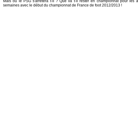
Mais où le PSG s'arrêtera t-il ? Que va t-il rester en championnat pour le
semaines avec le début du championnat de France de foot 2012/2013 !