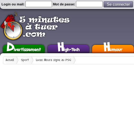
Login ou mail:
Mot de passe:
D
H
H
ivertissement
igh-Tech
umour
Accueil
Sport
Lucas Moura signe au PSG