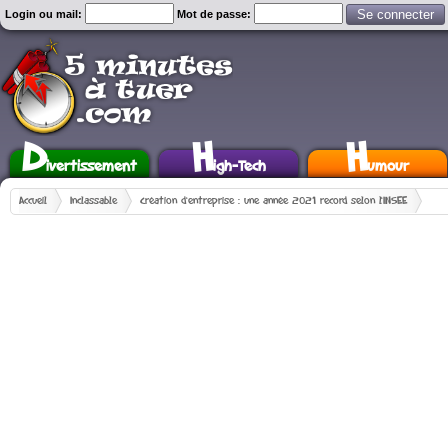
Login ou mail:
Mot de passe:
D
H
H
ivertissement
igh-Tech
umour
Accueil
Inclassable
Création d’entreprise : une année 2021 record selon l’INSEE