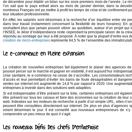
de décembre pour établir un bilan sur les onze premiers mois de l’année. Le résu
l’on sait que le pays entrait alors au mois de janvier dernier, dans la de
nombreux Français ont pu mettre à profit les temps de crise et de confinement po
leur situation professionnelle.
En effet, les salariés sont désormais à la recherche d’un équilibre entre vie per
dans leur travail (notamment concernant la flexibilité de leurs horaires). En 
souhaitent plus que jamais pouvoir vibrer au quotidien, autour d’un projet qui l
l’INSEE, le désir d’indépendance reste cependant la principale raison de la créa
répondu au sondage qui leur a été proposé. À noter que la plupart d’entre eux dé
création de micro-entreprises
représente 64,5 % de l’ensemble des immatriculati
Le e-commerce en pleine expansion
La création de nouvelles entreprises fait également le plaisir des agences d
pouvoir percer sur le marché et gagner en visibilité, il est aujourd’hui indispensa
crise sanitaire, le e-commerce ne cesse de s’accroître. Les consommateurs reche
d’accès et leur permettant d’éviter les bains de foule désagréables et dang
ventes sur internet ont augmenté de 14,8 % par rapport à 2020. Une augmentatio
entreprises à investir dans des solutions web adaptées.
Si est indispensable d’être présent sur la toile, certaines entreprises ont égale
être présent sur tous les canaux et faire des économies sur la création de leur s
web. Indexées sur les moteurs de recherche à partir d’un simple URL, elles n’ont 
peuvent être consultées directement sur internet. De plus en plus d’agences s
voient désormais le jour. Il est conseillé aux nouveaux entrepreneurs de s’
comprendre un peu mieux de quoi il s’agit.
Les nouveaux défis des chefs d’entreprise