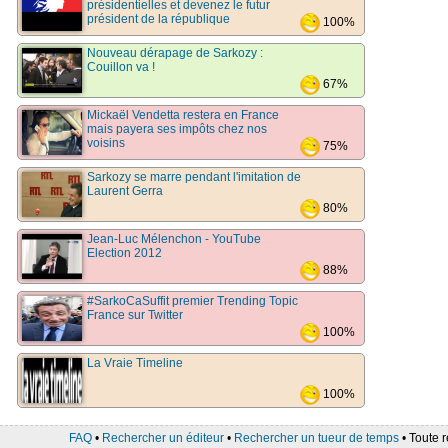
présidentielles et devenez le futur
président de la république
100%
Nouveau dérapage de Sarkozy :
Couillon va !
67%
Mickaël Vendetta restera en France
mais payera ses impôts chez nos
voisins
75%
Sarkozy se marre pendant l'imitation de
Laurent Gerra
80%
Jean-Luc Mélenchon - YouTube
Election 2012
88%
#SarkoCaSuffit premier Trending Topic
France sur Twitter
100%
La Vraie Timeline
100%
FAQ
•
Rechercher un éditeur
•
Rechercher un tueur de temps
• Toute r