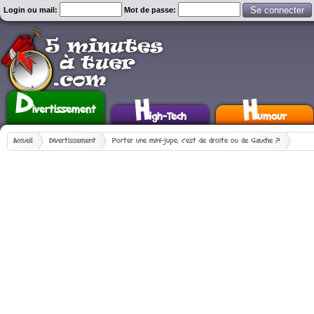
Login ou mail:
Mot de passe:
D
H
H
ivertissement
igh-Tech
umour
Accueil
Divertissement
Porter une mini-jupe, c'est de droite ou de Gauche ?