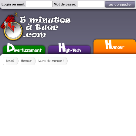
Login ou mail:
Mot de passe:
H
D
H
umour
ivertissement
igh-Tech
Accueil
Humour
Le roi du créneau !