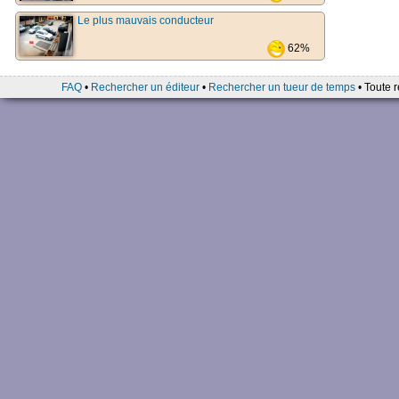
Le plus mauvais conducteur
62%
FAQ
•
Rechercher un éditeur
•
Rechercher un tueur de temps
• Toute r