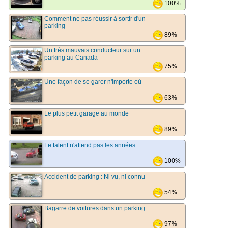
100%
Comment ne pas réussir à sortir d'un
parking
89%
Un très mauvais conducteur sur un
parking au Canada
75%
Une façon de se garer n'importe où
63%
Le plus petit garage au monde
89%
Le talent n'attend pas les années.
100%
Accident de parking : Ni vu, ni connu
54%
Bagarre de voitures dans un parking
97%