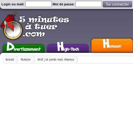
Login ou mail:
Mot de passe:
H
D
H
umour
ivertissement
igh-Tech
Accueil
Humour
Bref j'ai perdu mes cheveux