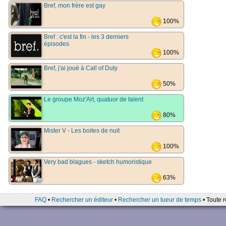
Bref, mon frère est gay
100%
Bref : c'est la fin - les 3 derniers
épisodes
100%
Bref, j'ai joué à Call of Duty
50%
Le groupe Moz'Art, quatuor de talent
80%
Mister V - Les boites de nuit
100%
Very bad blagues - sketch humoristique
63%
FAQ
•
Rechercher un éditeur
•
Rechercher un tueur de temps
• Toute r