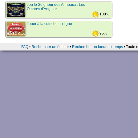
Jeu le Seigneur des Anneaux : Les
Ombres d'Angmar
100%
Jouer à la coinche en ligne
95%
FAQ
•
Rechercher un éditeur
•
Rechercher un tueur de temps
• Toute r