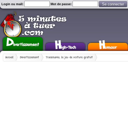
Login ou mail:
Mot de passe:
D
H
H
ivertissement
igh-Tech
umour
Accueil
Divertissement
Trackmania, le jeu de voiture gratuit