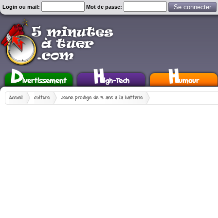
Login ou mail:
Mot de passe:
D
H
H
ivertissement
igh-Tech
umour
Accueil
Culture
Jeune prodige de 5 ans à la batterie