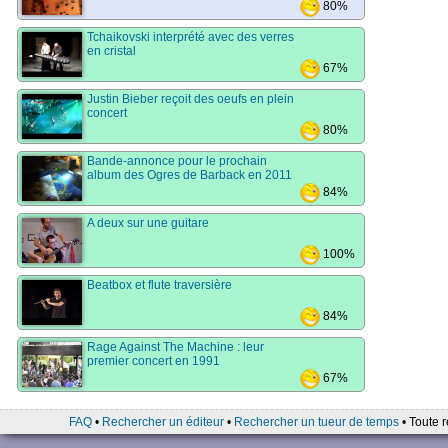
80%
Tchaikovski interprété avec des verres
en cristal
67%
Justin Bieber reçoit des oeufs en plein
concert
80%
Bande-annonce pour le prochain
album des Ogres de Barback en 2011
84%
A deux sur une guitare
100%
Beatbox et flute traversière
84%
Rage Against The Machine : leur
premier concert en 1991
67%
FAQ
•
Rechercher un éditeur
•
Rechercher un tueur de temps
• Toute r