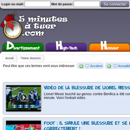
Login ou mail:
Mot de passe:
D
H
H
ivertissement
igh-Tech
umour
Accueil
Thème blessure
Peut être que ces termes vont vous intéresser :
Accident
Actualité
VIDÉO DE LA BLESSURE DE LIONEL MESS
Lionel Messi touché au genou contre Benfica a été cont
minute. Voici l'extrait vidéo.
FOOT : IL SIMULE UNE BLESSURE ET SE 
CORRECTEMENT !