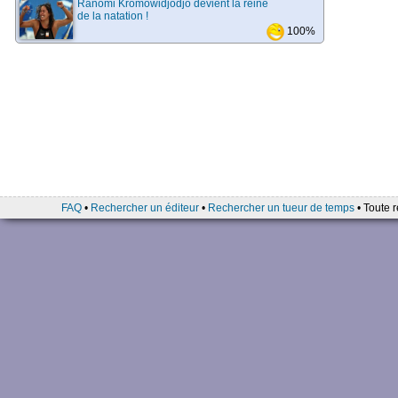
Ranomi Kromowidjodjo devient la reine
de la natation !
100%
FAQ
•
Rechercher un éditeur
•
Rechercher un tueur de temps
• Toute r