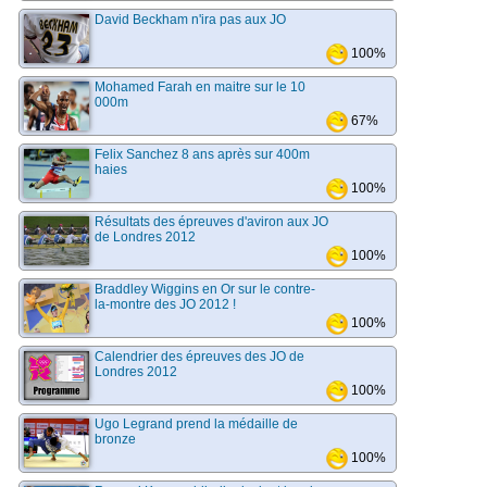
David Beckham n'ira pas aux JO
100%
Mohamed Farah en maitre sur le 10
000m
67%
Felix Sanchez 8 ans après sur 400m
haies
100%
Résultats des épreuves d'aviron aux JO
de Londres 2012
100%
Braddley Wiggins en Or sur le contre-
la-montre des JO 2012 !
100%
Calendrier des épreuves des JO de
Londres 2012
100%
Ugo Legrand prend la médaille de
bronze
100%