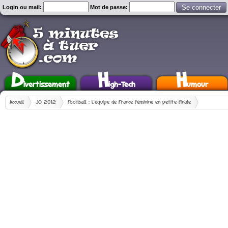
Login ou mail:
Mot de passe:
D
H
H
ivertissement
igh-Tech
umour
Accueil
JO 2012
Football : L'équipe de France féminine en petite-finale