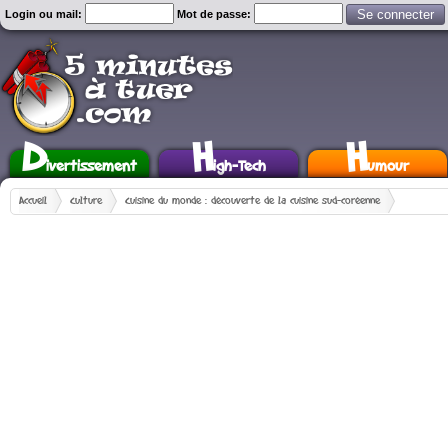
Login ou mail:
Mot de passe:
D
H
H
ivertissement
igh-Tech
umour
Accueil
Culture
Cuisine du monde : découverte de la cuisine sud-coréenne