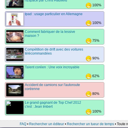
l'Espace par Chris Hadfield
100%
Ipad : usage particulier en Allemagne
100%
Comment fabriquer de la lessive
maison ?
75%
Compétition de drift avec des voitures
télécommandées
90%
Talent coréen : Une voix incroyable
62%
Accident de camions sur l'autoroute
coréenne
80%
Le grand gagnant de Top Chef 2012
c'est : Jean Imbert
100%
FAQ
•
Rechercher un éditeur
•
Rechercher un tueur de temps
• Toute r