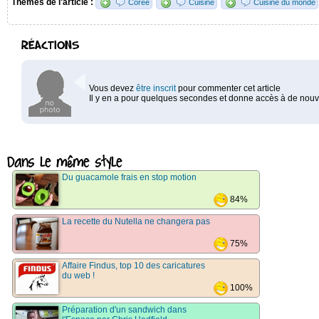
Thèmes de l'article :
Corée
Cuisine
Cuisine du monde
RÉACTIONS
Vous devez
être inscrit
pour commenter cet article
Il y en a pour quelques secondes et donne accès à de nouve
Dans le même style
Du guacamole frais en stop motion
84%
La recette du Nutella ne changera pas
75%
Affaire Findus, top 10 des caricatures
du web !
100%
Préparation d'un sandwich dans