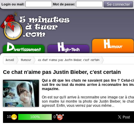
Login ou mail:
Mot de passe:
H
D
H
umour
ivertissement
igh-Tech
Accueil
Humour
Ce chat n'aime pas Justin Bieber, c'est certain
Ce chat n'aime pas Justin Bieber, c'est certain
Qui a dit que les chats ne savaient pas lire ? Celui-c
sait lire ou tout du moins arrive à reconnaitre les i
magazine.
On est sur qu'il arrive à reconnaitre une image car à ch
son maitre lui montre la photo de Justin Bieber, le chat
agressif. Enfin, vous verrez par vous même...
10
0
100%