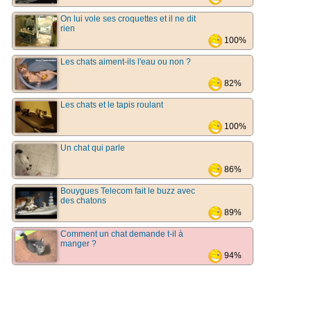
On lui vole ses croquettes et il ne dit
rien
100%
Les chats aiment-ils l'eau ou non ?
82%
Les chats et le tapis roulant
100%
Un chat qui parle
86%
Bouygues Telecom fait le buzz avec
des chatons
89%
Comment un chat demande t-il à
manger ?
94%