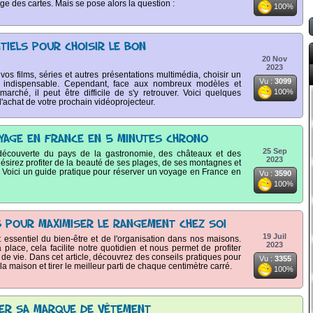
ge des cartes. Mais se pose alors la question :
100%
TIELS POUR CHOISIR LE BON
20 Nov
2023
vos films, séries et autres présentations multimédia, choisir un
Vu :
3099
t indispensable. Cependant, face aux nombreux modèles et
100%
marché, il peut être difficile de s'y retrouver. Voici quelques
 l'achat de votre prochain vidéoprojecteur.
YAGE EN FRANCE EN 5 MINUTES CHRONO
25 Sep
 découverte du pays de la gastronomie, des châteaux et des
2023
ésirez profiter de la beauté de ses plages, de ses montagnes et
? Voici un guide pratique pour réserver un voyage en France en
Vu :
3590
100%
S POUR MAXIMISER LE RANGEMENT CHEZ SOI
19 Juil
essentiel du bien-être et de l'organisation dans nos maisons.
2023
lace, cela facilite notre quotidien et nous permet de profiter
de vie. Dans cet article, découvrez des conseils pratiques pour
Vu :
3355
a maison et tirer le meilleur parti de chaque centimètre carré.
100%
ER SA MARQUE DE VÊTEMENT