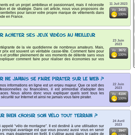
11 Juil 2023
nts est un projet ambitieux et passionnant, mais il nécessite
ion et de stratégie. Dans cet article, nous vous proposons de
Vu :
3415
ssentielles pour lancer votre propre marque de vêtements dans
100%
mode en France.
R ACHETER SES JEUX VIDÉOS AU MEILLEUR
23 Juin
2023
 intégrante de la vie quotidienne de nombreux amateurs. Mais,
Vu :
3672
r prix est souvent un véritable casse-tête. Comment faire pour
100%
res et profiter pleinement de vos moments de détente sans vous
expliquer comment faire pour réaliser des économies sur vos
R NE JAMAIS SE FAIRE PIRATER SUR LE WEB ?
22 Juin
 nos informations en ligne est un enjeu majeur. Que ce soit des
2023
essionnelles ou financières, il est primordial d'adopter des
caces. Nous allons donc vous expliquer quels sont tous les
Vu :
4104
sécurité sur Internet et ainsi ne jamais vous faire pirater.
100%
R BIEN CHOISIR SON VÉLO TOUT TERRAIN ?
24 Avril
2023
i appelé “vélo de montagne”. Il est destiné à une utilisation sur
n principal avantage est que vous pouvez aussi vous en servir
Vu :
3947
s, mais également en forêt. Il s’utilise aussi dans le cadre de
100%