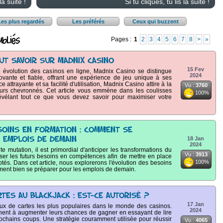
lus large
la suite !
Si tu cliques, tu lis la suite !
Les plus regardés
Les préférés
Ceux qui buzzent
ubliés
Pages :
1
2
3
4
5
6
7
8
>
»
UT SAVOIR SUR MADNIX CASINO
15 Fev
e évolution des casinos en ligne, Madnix Casino se distingue
2024
ante et fiable, offrant une expérience de jeu unique à ses
ce attrayante et sa facilité d'utilisation, Madnix Casino attire à la
Vu :
3760
ueurs chevronnés. Cet article vous emmène dans les coulisses
100%
vélant tout ce que vous devez savoir pour maximiser votre
SOINS EN FORMATION : COMMENT SE
 EMPLOIS DE DEMAIN
18 Jan
2024
mutation, il est primordial d'anticiper les transformations du
Vu :
3913
yser les futurs besoins en compétences afin de mettre en place
100%
tés. Dans cet article, nous explorerons l'évolution des besoins
ment bien se préparer pour les emplois de demain.
TES AU BLACKJACK : EST-CE AUTORISÉ ?
17 Jan
jeux de cartes les plus populaires dans le monde des casinos.
2024
ent à augmenter leurs chances de gagner en essayant de lire
prochains coups. Une stratégie couramment utilisée pour réussir
Vu :
4065