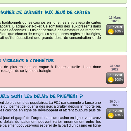
AGNER DE L’ARGENT AUX JEUX DE CARTES
13 Mars
2023
traditionnels ou les casinos en ligne, les 3 trois jeux de cartes
Baccara, Blackjack et Poker. Ce sont tous des jeux présents dans
Vu :
2459
 des décennies. Et ils ont permis à des amateurs de remporter
100%
lors que chacun de ces jeux a ses propres règles et stratégies,
ait qu'ils nécessitent une grande dose de concentration et de
E VIGILANCE À CONNAÎTRE
31 Oct
 est de plus en plus en vogue à l'heure actuelle. Il est donc
2022
 rouages de ce type de stratégie.
Vu :
2790
100%
QUELS SONT LES DÉLAIS DE PAIEMENT ?
30 Juin
sont de plus en plus populaires. La FDJ par exemple a lancé une
2022
s qui permet de jouer à des jeux à gratter depuis n’importe où.
les casinos en ligne se développent et attirent toujours plus de
Vu :
2930
100%
à joué et gagné de l’argent dans un casino en ligne, vous avez
s délais de paiement peuvent varier énormément entre les
de paiement pouvez-vous espérer de la part d’un casino en ligne