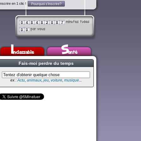
nscrire en 1 clic !
Pourquoi s'inscrire?
minutes tuées
par vous
I
S
nclassable
anté
Fais-moi perdre du temps
ex :
Actu
,
animaux
,
jeu
,
voiture
,
musique
...