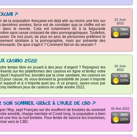
EXCAM ?
23 Juin
 de la population française est déjà allé au moins une fois sur
2022
 dernières années, force est de constater que ce chiffre est en
out dans le monde. Cela est notamment dû à la fulgurante
Vu :
7654
ombre sans cesse croissant de sites pornographiques. Toutefois,
100%
usser. De nos jours, de plus en plus de personnes préfèrent le
ivement similaire à la pornographie, mais qui présente des
ressants. De quoi s'agit-il ? Comment fait-on du sexcam ?
EUX CASINO 2022
20 Juin
votre temps libre en jouant à des jeux d’argent ? Rejoignez les
2022
présents sur les plateformes des casinos en ligne et tentez votre
pot ! Aujourd’hui, boostés par la crise sanitaire, les casinos en
Vu :
5166
Et pour cause, ils vous donnent la possibilité de jouer n’importe
100%
l support et à n’importe quel jeu. À ce propos, savez-vous par
cinq meilleurs jeux de casinos en cette année 2022.
 SON SOMMEIL GRÂCE À L'HUILE DE CBD ?
05 Mai 2022
ar l'Ifop, sept Français sur dix souffrent de troubles du sommeil
tre anxiété, charge mentale et Covid long, la population a bien
Vu :
3693
il une fois la nuit tombée. Pour tenter de vaincre les insomnies,
100%
urner vers le CBD.