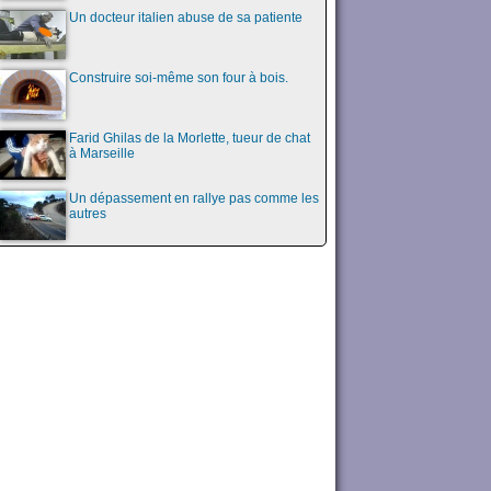
Un docteur italien abuse de sa patiente
Construire soi-même son four à bois.
Farid Ghilas de la Morlette, tueur de chat
à Marseille
Un dépassement en rallye pas comme les
autres