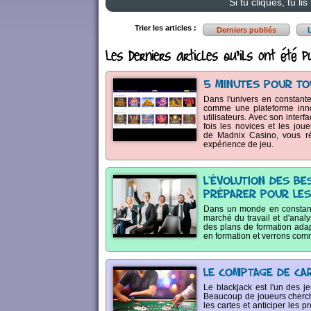
commencent à toucher une nouvelle clientèle, bien p
Si tu cliques, tu lis 
cette fois.
Trier les articles :
Derniers publiés
Les derniers articles qu'ils ont été p
5 MINUTES POUR TO
Dans l'univers en constant
comme une plateforme innov
utilisateurs. Avec son interfa
fois les novices et les jo
de Madnix Casino, vous ré
expérience de jeu.
L'ÉVOLUTION DES BE
PRÉPARER POUR LES
Dans un monde en constante 
marché du travail et d'anal
des plans de formation adap
en formation et verrons com
LE COMPTAGE DE CAR
Le blackjack est l'un des 
Beaucoup de joueurs cherch
les cartes et anticiper les 