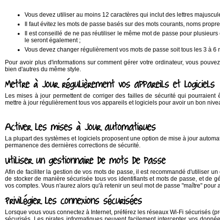
Vous devez utiliser au moins 12 caractères qui inclut des lettres majuscul
Il faut évitez les mots de passe basés sur des mots courants, noms propr
Il est conseillé de ne pas réutiliser le même mot de passe pour plusieurs 
le seront également ;
Vous devez changer régulièrement vos mots de passe soit tous les 3 à 6 
Pour avoir plus d'informations sur comment gérer votre ordinateur, vous pouv
bien d'autres du même style.
Mettre à jour régulièrement vos appareils et logiciels
Les mises à jour permettent de corriger des failles de sécurité qui pourraient ê
mettre à jour régulièrement tous vos appareils et logiciels pour avoir un bon nive
Activer les mises à jour automatiques
La plupart des systèmes et logiciels proposent une option de mise à jour automati
permanence des dernières corrections de sécurité.
Utiliser un gestionnaire de mots de passe
Afin de faciliter la gestion de vos mots de passe, il est recommandé d'utiliser u
de stocker de manière sécurisée tous vos identifiants et mots de passe, et de
vos comptes. Vous n'aurez alors qu'à retenir un seul mot de passe "maître" pour 
Privilégier les connexions sécurisées
Lorsque vous vous connectez à Internet, préférez les réseaux Wi-Fi sécurisés (
sécurisés. Les pirates informatiques peuvent facilement intercepter vos donnée