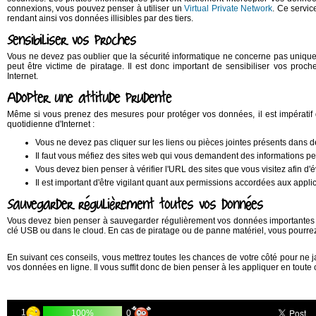
connexions, vous pouvez penser à utiliser un
Virtual Private Network
. Ce servic
rendant ainsi vos données illisibles par des tiers.
Sensibiliser vos proches
Vous ne devez pas oublier que la sécurité informatique ne concerne pas unique
peut être victime de piratage. Il est donc important de sensibiliser vos proc
Internet.
Adopter une attitude prudente
Même si vous prenez des mesures pour protéger vos données, il est impératif d'
quotidienne d'Internet :
Vous ne devez pas cliquer sur les liens ou pièces jointes présents dans 
Il faut vous méfiez des sites web qui vous demandent des informations p
Vous devez bien penser à vérifier l'URL des sites que vous visitez afin d'é
Il est important d'être vigilant quant aux permissions accordées aux appli
Sauvegarder régulièrement toutes vos données
Vous devez bien penser à sauvegarder régulièrement vos données importantes
clé USB ou dans le cloud. En cas de piratage ou de panne matériel, vous pourrez
En suivant ces conseils, vous mettrez toutes les chances de votre côté pour ne ja
vos données en ligne. Il vous suffit donc de bien penser à les appliquer en toute 
1
0
100%